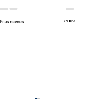
Posts recentes
Ver tudo
EsPCEx - Medianas dos
Vestibular UNE